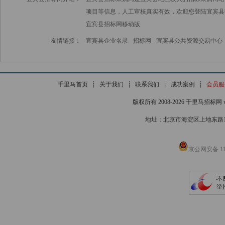
项目等信息，人工审核真实有效，欢迎您登陆宜宾县
宜宾县招标网
移动版
友情链接：
宜宾县企业名录
招标网
宜宾县公共资源交易中心
千里马首页
┊
关于我们
┊
联系我们
┊
成功案例
┊
会员服
版权所有 2008-2026 千里马招标网 www
地址：北京市海淀区上地东路1号院
京公网安备 110