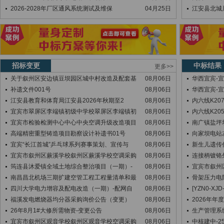
2026-2028年厂区通风系统测试及维保
04月25日
江安县北城
招标变更
中标结果
更多>>
关于叙州区安边镇豆坝园区城中村改造及配套基
08月06日
华西宜宾-
补遗文件001号
08月06日
华西宜宾-
江安县教育和体育局江安县2026年秋期至2
08月06日
内六线K207+
宜宾市翠屏区李端镇初级中学校翠屏区李端镇初
08月06日
内六线K205+
宜宾市检验检测中心中心中央空调升级改造项目
08月06日
南广镇盐坪
高端精密重型铸造项目勘察设计补遗书01号
08月06日
向家坝电站
宜宾“长江首城”乒乓球系列赛事策划、宣传与
08月06日
新生儿遗传
宜宾市叙州区蕨溪学校叙州区蕨溪学校空调采购
08月06日
连接柄镀铬
筠连县沐爱镇全域土地综合整治项目（一期）-
08月06日
宜宾市叙州
南昌昌北机场三期扩建空管工程工程量清单和最
08月06日
骨架压力电
四川大学电力增容及配电改造（一期）-配网自
08月06日
[YZN0-XJD
福溪发电燃烧器均分器采购询价公告（变更）
08月06日
2026年
26年8月1#大修所需物资-变更公告
08月06日
生产管理系
宜宾市叙州区观音学校叙州区观音学校空调采购
08月06日
中核建中-