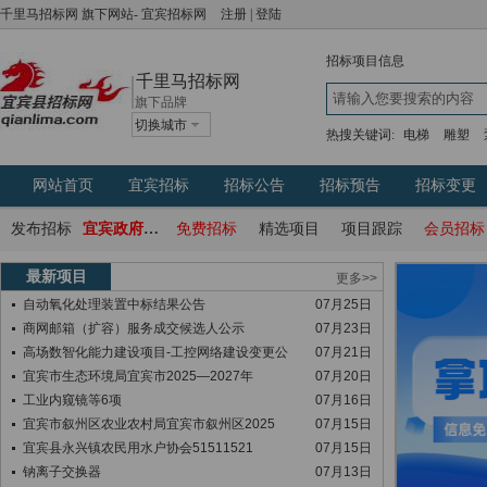
千里马招标网
旗下网站-
宜宾招标网
注册
|
登陆
招标项目信息
千里马招标网
旗下品牌
切换城市
热搜关键词:
电梯
雕塑
网站首页
宜宾招标
招标公告
招标预告
招标变更
发布招标
宜宾政府采购网
免费招标
精选项目
项目跟踪
会员招标
最新项目
更多>>
自动氧化处理装置中标结果公告
07月25日
商网邮箱（扩容）服务成交候选人公示
07月23日
高场数智化能力建设项目-工控网络建设变更公
07月21日
宜宾市生态环境局宜宾市2025—2027年
07月20日
工业内窥镜等6项
07月16日
宜宾市叙州区农业农村局宜宾市叙州区2025
07月15日
宜宾县永兴镇农民用水户协会51511521
07月15日
钠离子交换器
07月13日