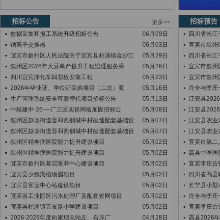
招标公告
招标预告
更多>>
数据采集和报工系统升级招标公告
06月09日
四川省长江
钠离子交换器
06月03日
宜宾市叙州
宜宾市叙州区人民法院关于宜宾县柏溪镇金沙江
05月29日
四川省长江
叙州区2026年大豆单产提升工程监理服务采
05月26日
宜宾市叙州
四川宜宾净化车间彩板安装工程
05月23日
宜宾市叙州
2026年毕业证、学位证采购项目（二次）竞
05月16日
肖全与李庄
生产管理系统安全可靠替代项目招标公告
05月13日
江安县20
中核建中-26-一厂三区实保网络加固招标公
05月08日
江安县20
叙州区赵场街道普和西侧城中村改造配套基础设
05月07日
江安县农业
叙州区赵场街道普和西侧城中村改造配套基础设
05月07日
江安县农业
叙州区精神病医院能力提升建设项目
05月02日
宜宾市第二
叙州区精神病医院能力提升建设项目
05月02日
高县中医医
宜宾市叙州区基层医养中心建设项目
05月02日
宜宾李庄古
宜宾县少娥湖植物园项目
05月02日
四川省高县
宜宾县客运中心站建设项目
05月02日
长宁县小型
宜宾县工业园区污水处理厂及配套管网项目
05月02日
肖全与李庄
宜宾县柏溪镇五友路小学建设项目
05月02日
宜宾李庄古
2026-2028年度向家坝电站左、右岸厂
04月28日
高县202