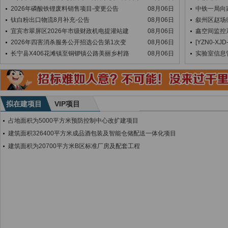
2026年磷酸铁锂废料销售项目-变更公告
08月06日
中铁一局向
钛白粉出口物流8月补充-公告
08月06日
叙州区赵场
宜宾市翠屏区2026年市级财政机电提灌站建
08月06日
鑫空间监控
2026年四害消杀服务公开招选公告第1次变
08月06日
[YZN0-XJD
长宁县X406花滩镇至铜锣镇公路美丽乡村路
08月06日
实验室信息
拟在建项目
VIP项目
占地面积为5000平方米预防控制中心改扩建项目
建筑面积326400平方米成品酒包装及智能仓储配送一体化项目
建筑面积为20700平方米B区标准厂房及配套工程