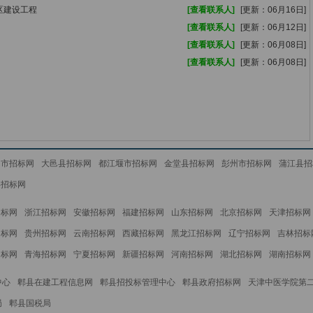
区建设工程
[查看联系人]
[更新：06月16日]
[查看联系人]
[更新：06月12日]
[查看联系人]
[更新：06月08日]
[查看联系人]
[更新：06月08日]
州市招标网
大邑县招标网
都江堰市招标网
金堂县招标网
彭州市招标网
蒲江县招
县招标网
招标网
浙江招标网
安徽招标网
福建招标网
山东招标网
北京招标网
天津招标网
招标网
贵州招标网
云南招标网
西藏招标网
黑龙江招标网
辽宁招标网
吉林招标
招标网
青海招标网
宁夏招标网
新疆招标网
河南招标网
湖北招标网
湖南招标网
中心
郫县在建工程信息网
郫县招投标管理中心
郫县政府招标网
天津中医学院第
局
郫县国税局