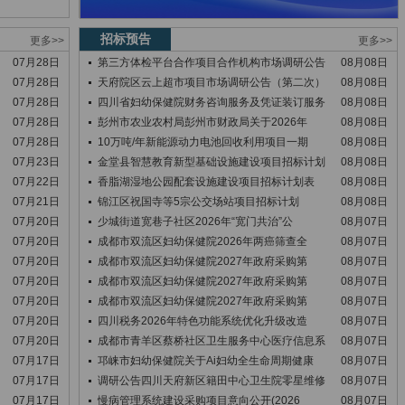
招标预告
更多>>
更多>>
07月28日
第三方体检平台合作项目合作机构市场调研公告
08月08日
07月28日
天府院区云上超市项目市场调研公告（第二次）
08月08日
07月28日
四川省妇幼保健院财务咨询服务及凭证装订服务
08月08日
07月28日
彭州市农业农村局彭州市财政局关于2026年
08月08日
07月28日
10万吨/年新能源动力电池回收利用项目一期
08月08日
07月23日
金堂县智慧教育新型基础设施建设项目招标计划
08月08日
07月22日
香脂湖湿地公园配套设施建设项目招标计划表
08月08日
07月21日
锦江区祝国寺等5宗公交场站项目招标计划
08月08日
07月20日
少城街道宽巷子社区2026年“宽门共治”公
08月07日
07月20日
成都市双流区妇幼保健院2026年两癌筛查全
08月07日
07月20日
成都市双流区妇幼保健院2027年政府采购第
08月07日
07月20日
成都市双流区妇幼保健院2027年政府采购第
08月07日
07月20日
成都市双流区妇幼保健院2027年政府采购第
08月07日
07月20日
四川税务2026年特色功能系统优化升级改造
08月07日
07月20日
成都市青羊区蔡桥社区卫生服务中心医疗信息系
08月07日
07月17日
邛崃市妇幼保健院关于Ai妇幼全生命周期健康
08月07日
07月17日
调研公告四川天府新区籍田中心卫生院零星维修
08月07日
07月17日
慢病管理系统建设采购项目意向公开(2026
08月07日