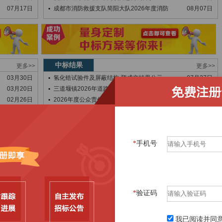
07月17日
成都市消防救援支队简阳大队2026年度消防
08月07日
中标结果
更多>>
更多>>
03月30日
氢化锆试验件及屏蔽结构-预成交结果公示
07月27日
03月20日
三道堰镇2026年道路和交安设施提升专项行
07月24日
02月26日
2026年度公众责任险和财产综合险投保采购
07月24日
01月07日
关于2026年度食品塑料外袋采购项目成交结
07月24日
01月05日
2026年度吨袋采购项目成交结果公告
07月24日
12月25日
2026年度加碘食用盐采购项目成交结果公告
07月24日
*
手机号
12月23日
成都市新都区桂锦新城30.4亩住宅项目（暂
07月24日
12月22日
成灌铁路郫县等6站候车厅新增空调项目施工（
07月24日
12月08日
中国十九冶郫县综合办公大楼建设标准谈话室改
07月23日
12月01日
郫都区智慧科技园(二期)保障性租赁住房项目
07月23日
11月07日
珠江路社区购买桶装水成交公示
07月21日
*
验证码
11月07日
智慧科技园二期柜式七氟丙烷灭火装置检测与充
07月21日
10月20日
成灌铁路郫县等6站候车厅新增空调项目施工（
07月20日
我已阅读并同
10月09日
有轨电车IT大道线郫温车辆段综合开发利用项
07月20日