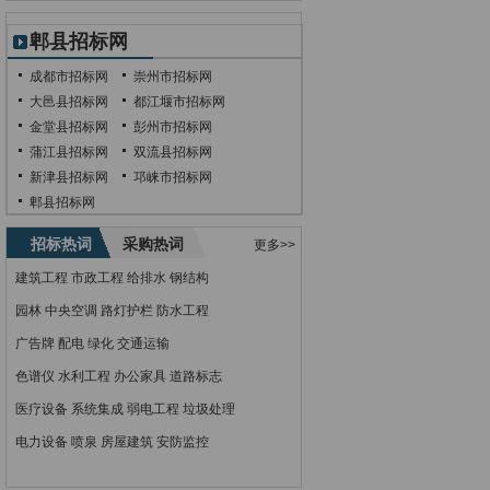
郫县招标网
成都市招标网
崇州市招标网
大邑县招标网
都江堰市招标网
金堂县招标网
彭州市招标网
蒲江县招标网
双流县招标网
新津县招标网
邛崃市招标网
郫县招标网
招标热词
采购热词
更多>>
建筑工程
市政工程
给排水
钢结构
园林
中央空调
路灯护栏
防水工程
广告牌
配电
绿化
交通运输
色谱仪
水利工程
办公家具
道路标志
医疗设备
系统集成
弱电工程
垃圾处理
电力设备
喷泉
房屋建筑
安防监控