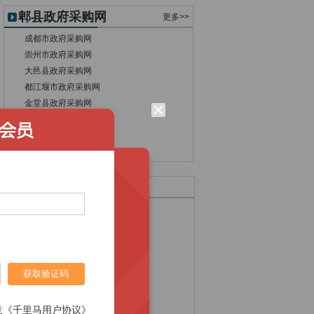
郫县政府采购网
更多>>
成都市政府采购网
崇州市政府采购网
大邑县政府采购网
都江堰市政府采购网
金堂县政府采购网
彭州市政府采购网
蒲江县政府采购网
双流县政府采购网
热门采购产品
室内装修招标
塔吊招标
发电机招标
债券招标
钢构招标
宣传册招标
新媒体招标
宣传招标
获取验证码
跟踪审计招标
桩基招标
涂装招标
餐具招标
意《千里马用户协议》