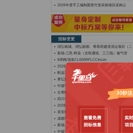
2026年度手工编制圆形竹笼采购项目采购公
招标变更
润弘铭城、润弘丽都、菁蓉府建渣清运项目（二
新场-三邑-郫县（含联通线、三三线）输气管
9球阀/顶装CL600RFLCCIncon
2026年度郫都区土地储备计划编制及矢量数
郫县398厂综合机房基站拆迁工程更正公告
菁弘集团安全生产智能化管控平台研发及技术服
中煤平朔集团物资供应公司采购六室2025年
古蜀锦遗存纹样抢救性保护与数字化建设项目纹
四川省成都市郫都区第一中学交大路学校图书采
2026年四川大学学生食堂大宗调味品采购项
喜安社区东街林下经济-基础设施建设项目[变
成都市郫都区人民政府犀浦街道办事处物业服务
新场-三邑-天府新区(三邑-郫县段)输气管
中煤平朔集团物资供应公司采购六室2025年