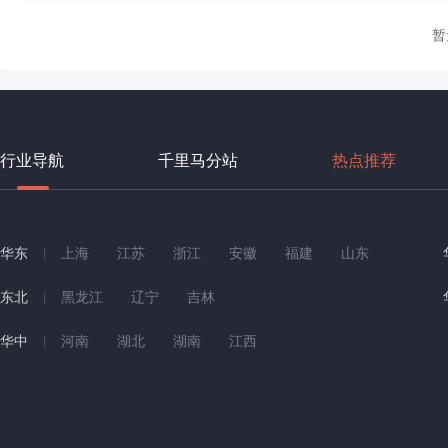
暂
行业导航
千里马分站
热点推荐
华东
上海
江苏
浙江
安徽
福建
山东
东北
黑龙江
辽宁
吉林
华中
河南
湖北
湖南
江西