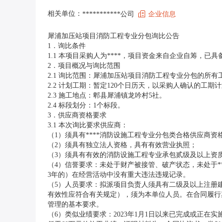
相关单位：
***********公司
企业信息
犀浦加压站项目消防工程专业分包询比公告
1．询比条件
1.1 本项目采购人为****，项目资金来自企业自筹，
2．项目概况与询比范围
2.1 询比范围：犀浦加压站项目消防工程专业分包的所有工
2.2 计划工期：暂定120个日历天，以采购人确认的工期
2.3 施工地点：郫县犀浦镇龙吟村5社。
2.4 标段划分：1个标段。
3．供应商资格要求
3.1 本次询比要求供应商：
（1）须具有****消防设施工程专业分包类合格供应商资
（2）须具有独立法人资格，具有有效营业执照；
（3）须具有有效的消防设施工程专业承包贰级及以上资
（4）信誉要求：未处于财产被接管、破产状态，未处于
3年的）在经营活动中没有重大违法违规记录。
（5）人员要求：拟派项目负责人须具有二级及以上注册
有效性应符合有关规定），须为本单位人员。在合同履行
管理的基本要求。
（6）类似业绩要求：2023年1月1日以来已完成或正在