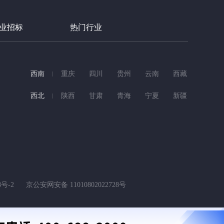
业招标
热门行业
西南
重庆
四川
贵州
云南
西藏
西北
陕西
甘肃
青海
宁夏
新疆
8号-2
京公安网安备 11010802022728号