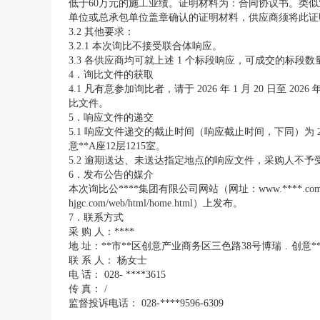
低于60万元的施工业绩。证明材料为：合同协议书。类
单位或总承包单位盖章确认的证明材料，供应商须将此证
3.2 其他要求：
3.2.1 本次询比不接受联合体响应。
3.3 各供应商均可就上述 1 个标段响应，可成交的标段数量
4．询比文件的获取
4.1 凡有意参加询比者，请于 2026 年 1 月 20 日至 2026 年 1 
比文件。
5．响应文件的递交
5.1 响应文件递交的截止时间（响应截止时间，下同）为 2026
意**A座12层1215室。
5.2 逾期送达、未送达指定地点的响应文件，采购人不予
6．发布公告的媒介
本次询比公****集团有限公司网站（网址：www.****.com）、****
hjgc.com/web/html/home.html）
上发布。
7．联系方式
采 购 人：****
地 址：**市**区创意产业商务区三色路38号博瑞﹒创意**A
联 系 人： 杨女士
电 话： 028- ****3615
传 真： /
监督投诉电话： 028-****9596-6309