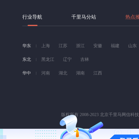
行业导航
千里马分站
热点
华东
上海
江苏
浙江
安徽
福建
山东
东北
黑龙江
辽宁
吉林
华中
河南
湖北
湖南
江西
版权所有 2008-2023 北京千里马网信