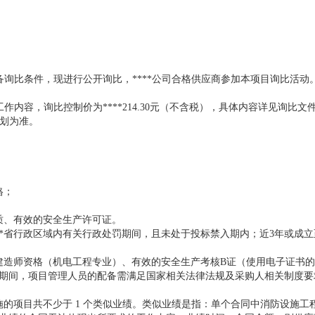
已具备询比条件，现进行公开询比，****公司合格供应商参加本项目询比活动
作内容，询比控制价为****214.30元（不含税），具体内容详见询比文
计划为准。
格；
质、有效的安全生产许可证。
**省行政区域内有关行政处罚期间，且未处于投标禁入期内；近3年或成
建造师资格（机电工程专业）、有效的安全生产考核B证（使用电子证书
期间，项目管理人员的配备需满足国家相关法律法规及采购人相关制度要
实施的项目共不少于 1 个类似业绩。类似业绩是指：单个合同中消防设施工