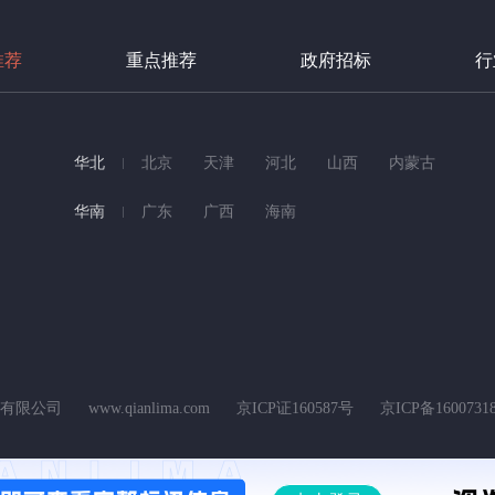
推荐
重点推荐
政府招标
行
华北
北京
天津
河北
山西
内蒙古
华南
广东
广西
海南
科技有限公司
www.qianlima.com
京ICP证160587号
京ICP备1600731