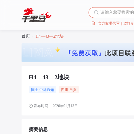
官方标书代写｜1对1
首页
/
H4—43—2地块
H4—43—2地块
国土-中标通知
四川
-自贡
发布时间：
2026年01月13日
摘要信息