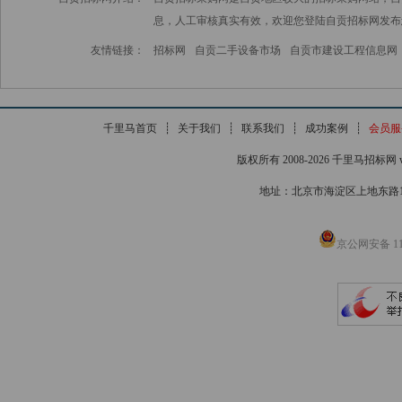
息，人工审核真实有效，欢迎您登陆自贡招标网发布
友情链接：
招标网
自贡二手设备市场
自贡市建设工程信息网
千里马首页
┊
关于我们
┊
联系我们
┊
成功案例
┊
会员服
版权所有 2008-2026 千里马招标网 www
地址：北京市海淀区上地东路1号院
京公网安备 110