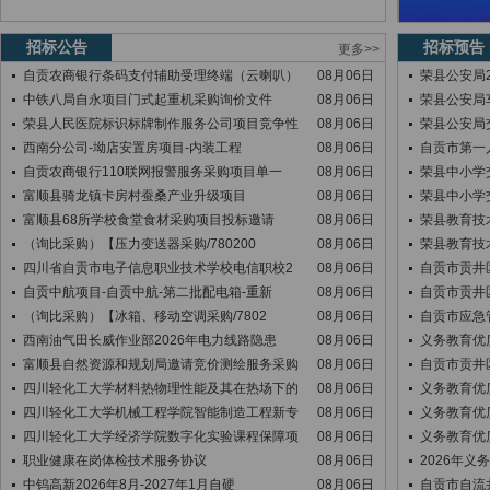
招标公告
招标预告
更多>>
自贡农商银行条码支付辅助受理终端（云喇叭）
08月06日
荣县公安局2
中铁八局自永项目门式起重机采购询价文件
08月06日
荣县公安局
荣县人民医院标识标牌制作服务公司项目竞争性
08月06日
荣县公安局
西南分公司-坳店安置房项目-内装工程
08月06日
自贡市第一
自贡农商银行110联网报警服务采购项目单一
08月06日
荣县中小学
富顺县骑龙镇卡房村蚕桑产业升级项目
08月06日
荣县中小学
富顺县68所学校食堂食材采购项目投标邀请
08月06日
荣县教育技
（询比采购）【压力变送器采购/780200
08月06日
荣县教育技
四川省自贡市电子信息职业技术学校电信职校2
08月06日
自贡市贡井
自贡中航项目-自贡中航-第二批配电箱-重新
08月06日
自贡市贡井
（询比采购）【冰箱、移动空调采购/7802
08月06日
自贡市应急
西南油气田长威作业部2026年电力线路隐患
08月06日
义务教育优
富顺县自然资源和规划局邀请竞价测绘服务采购
08月06日
自贡市贡井
四川轻化工大学材料热物理性能及其在热场下的
08月06日
义务教育优
四川轻化工大学机械工程学院智能制造工程新专
08月06日
义务教育优
四川轻化工大学经济学院数字化实验课程保障项
08月06日
义务教育优
职业健康在岗体检技术服务协议
08月06日
2026年
中钨高新2026年8月-2027年1月自硬
08月06日
自贡市自流