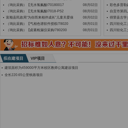
（询比采购）【无水氢氟酸/70180017
08月02日
彩色多普勒
（询比采购）【无水氢氟酸/7018-PS2
08月02日
自贡市第四
富顺县民政局“为你而来相伴成长”儿童关爱保
08月02日
得荣县古学
（询比采购）【气相色谱软件授权/78020
08月01日
四川轻化工
（询比采购）【卤素检漏仪采购/780200
08月01日
四川轻化工
拟在建项目
VIP项目
建筑面积为459000平方米校区教师公寓建设项目
全长220.65公里铁路项目