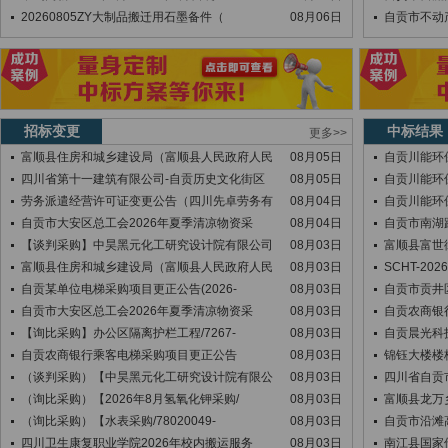
20260805ZY大制品搬迁用石墨备件（
08月06日
自贡市不动
招标变更
中标结果
更多>>
富顺县住房和城乡建设局（富顺县人民政府人民
08月05日
自贡川能环
四川省第十一建筑有限公司-自贡历史文化街区
08月05日
自贡川能环保
劳务派遣经营许可证变更公告（四川先卓劳务有
08月04日
自贡川能环
自贡市大安区总工会2026年夏季清凉物资采
08月04日
自贡市南湖
【谈判采购】中昊黑元化工研究设计院有限公司
08月03日
富顺县富世
富顺县住房和城乡建设局（富顺县人民政府人民
08月03日
SCHT-2026
自贡某单位电梯采购项目更正公告(2026-
08月03日
自贡市贡井
自贡市大安区总工会2026年夏季清凉物资采
08月03日
自贡农商银
【询比采购】办公区隔离护栏工程/7267-
08月03日
自贡晨光科
自贡农商银行乘客电梯采购项目更正公告
08月03日
锦钰大楼楼
（谈判采购）【中昊黑元化工研究设计院有限公
08月03日
四川省自贡
（询比采购）【2026年8月氢氧化钾采购/
08月03日
富顺县龙万
（询比采购）【水表采购/78020049-
08月03日
自贡市沿滩
四川卫生康复职业学院2026年校内搬运服务
08月03日
南江县国家