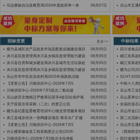
马边彝族自治县教育局2026年度政府单一来
08月07日
乐山市五通
招标变更
中标结果
更多>>
犍为县城区农产品批发市场及配套设施建设项目
08月05日
四川省食品
沐川县应急管理局沐川县乡镇应急管理能力建设
08月05日
岷江东风岩
沐川县住房和城乡建设局沐川县城市生活垃圾处
08月05日
岷江东风岩
沐川县应急管理局沐川县乡镇应急管理能力建设
08月05日
犍为公司20
乐山市市中区农业农村局2025年渔政执法能
08月05日
SCHT-2026
【变更公告】川南供应中心-2026年7月5
08月05日
中铁十八局
川南供应中心-2026年7月5批次二氧化碳
08月05日
乐山市工业
乐山故宫文物南迁尹焕章旧居等4处旧址保护项
08月05日
乐山某单位
关于疫苗冷库采购（二次）的更正公告
08月05日
全福街道石
犍为县纪委监委教育培训中心物业管理服务项目
08月05日
乐山市金口
夹江县城乡供水一张网建设项目-青衣水厂扩建
08月05日
第二次流标
【变更公告】川南供应中心-2026年7月5
08月05日
乐山市五通
办公楼装修改造工程采购更正公告(2026-
08月05日
（西南联交终
川南供应中心-2026年7月5批次冷拉伸套
08月05日
四川省烟草公