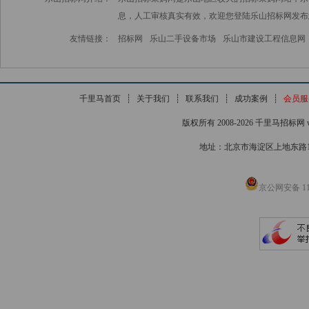
息，人工审核真实有效，欢迎您登陆乐山招标网发布
友情链接：
招标网
乐山二手设备市场
乐山市建设工程信息网
千里马首页
┊
关于我们
┊
联系我们
┊
成功案例
┊
会员服
版权所有 2008-2026 千里马招标网 www
地址：北京市海淀区上地东路1号院
京公网安备 110