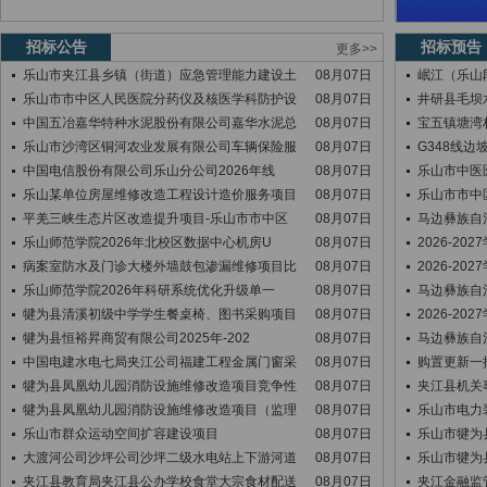
招标公告
招标预告
更多>>
乐山市夹江县乡镇（街道）应急管理能力建设土
08月07日
岷江（乐山
乐山市市中区人民医院分药仪及核医学科防护设
08月07日
井研县毛坝
中国五冶嘉华特种水泥股份有限公司嘉华水泥总
08月07日
宝五镇塘湾
乐山市沙湾区铜河农业发展有限公司车辆保险服
08月07日
G348线边坡
中国电信股份有限公司乐山分公司2026年线
08月07日
乐山市中医
乐山某单位房屋维修改造工程设计造价服务项目
08月07日
乐山市市中
平羌三峡生态片区改造提升项目-乐山市市中区
08月07日
马边彝族自
乐山师范学院2026年北校区数据中心机房U
08月07日
2026-2
病案室防水及门诊大楼外墙鼓包渗漏维修项目比
08月07日
2026-2
乐山师范学院2026年科研系统优化升级单一
08月07日
马边彝族自
犍为县清溪初级中学学生餐桌椅、图书采购项目
08月07日
2026-2
犍为县恒裕昇商贸有限公司2025年-202
08月07日
马边彝族自
中国电建水电七局夹江公司福建工程金属门窗采
08月07日
购置更新一
犍为县凤凰幼儿园消防设施维修改造项目竞争性
08月07日
夹江县机关
犍为县凤凰幼儿园消防设施维修改造项目（监理
08月07日
乐山市电力
乐山市群众运动空间扩容建设项目
08月07日
乐山市犍为
大渡河公司沙坪公司沙坪二级水电站上下游河道
08月07日
乐山市犍为
夹江县教育局夹江县公办学校食堂大宗食材配送
08月07日
夹江金融监