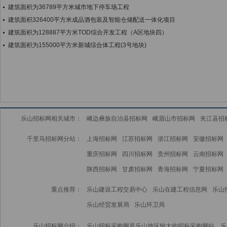
建筑面积为36789平方米城市地下停车场工程
建筑面积326400平方米成品酒包装及智能仓储配送一体化项目
建筑面积为128887平方米TOD综合开发工程（A区地块四）
建筑面积为155000平方米新城综合体工程(3号地块)
乐山招标网相关城市：
峨边彝族自治县招标网
峨眉山市招标网
夹江县招
千里马招标网分站：
上海招标网
江苏招标网
浙江招标网
安徽招标网
重庆招标网
四川招标网
贵州招标网
云南招标网
陕西招标网
甘肃招标网
青海招标网
宁夏招标网
重点推荐：
乐山建设工程交易中心
乐山在建工程信息网
乐山
乐山经贸发展局
乐山环卫局
乐山招标网介绍：
乐山招标采购网是乐山地区较大的招标采购网站，乐