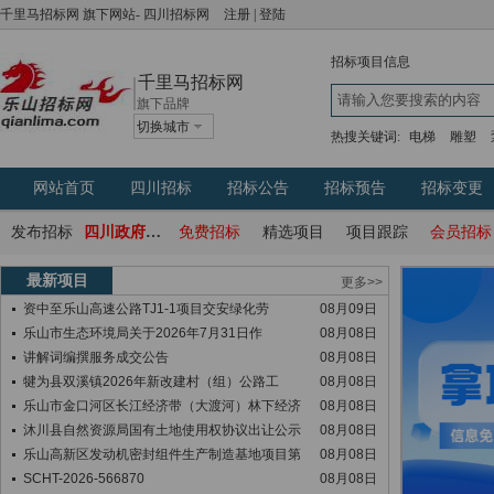
千里马招标网
旗下网站-
四川招标网
注册
|
登陆
招标项目信息
千里马招标网
旗下品牌
切换城市
热搜关键词:
电梯
雕塑
网站首页
四川招标
招标公告
招标预告
招标变更
发布招标
四川政府采购网
免费招标
精选项目
项目跟踪
会员招标
最新项目
更多>>
资中至乐山高速公路TJ1-1项目交安绿化劳
08月09日
乐山市生态环境局关于2026年7月31日作
08月08日
讲解词编撰服务成交公告
08月08日
犍为县双溪镇2026年新改建村（组）公路工
08月08日
乐山市金口河区长江经济带（大渡河）林下经济
08月08日
沐川县自然资源局国有土地使用权协议出让公示
08月08日
乐山高新区发动机密封组件生产制造基地项目第
08月08日
SCHT-2026-566870
08月08日