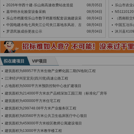
2026年华西十建-乐山南高速收费站改造提
08月05日
乐山市农业
嘉华特水化验室设备采购
08月04日
N51110120
乐山市档案馆乐山市数字档案馆配套设施建设采
08月04日
（西南联交终
中国电建水电七局夹江公司夹江基地东风岩、古
08月04日
中国五冶乐
罗丞民族成份更改公示
08月04日
沐川县X1
拟在建项目
VIP项目
建筑面积为88957平方米生物产业孵化园二期(N地块)工程
江津经泸州至宜宾(四川境)高速公路工程
占地面积为5000平方米预防控制中心改扩建项目
建筑面积为214000平方米农产品精深加工园三期（标准化厂房等
建筑面积为400000平方米住宅工程
建筑面积为299748.08平方米产业服务区工程
建筑面积为83560平方米公共卫生临床医疗中心项目
建筑面积为459000平方米校区教师公寓建设项目
建筑面积为13000平方米教学楼工程