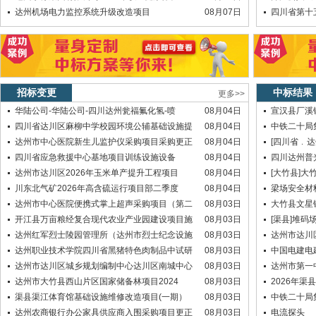
达州机场电力监控系统升级改造项目
08月07日
四川省第十
招标变更
中标结果
更多>>
华陆公司-华陆公司-四川达州瓮福氟化氢-喷
08月04日
宣汉县厂溪
四川省达川区麻柳中学校园环境公辅基础设施提
08月04日
中铁二十局
达州市中心医院新生儿监护仪采购项目采购更正
08月04日
[四川省﹒达
四川省应急救援中心基地项目训练设施设备
08月04日
四川达州普
达州市达川区2026年玉米单产提升工程项目
08月04日
[大竹县]
川东北气矿2026年高含硫运行项目部二季度
08月04日
梁场安全材料
达州市中心医院便携式掌上超声采购项目（第二
08月03日
大竹县文星
开江县万亩粮经复合现代农业产业园建设项目施
08月03日
[渠县]堆
达州红军烈士陵园管理所（达州市烈士纪念设施
08月03日
达州市达川
达州职业技术学院四川省黑猪特色肉制品中试研
08月03日
中国电建电
达州市达川区城乡规划编制中心达川区南城中心
08月03日
达州市第一
达州市大竹县西山片区国家储备林项目2024
08月03日
2026年
渠县渠江体育馆基础设施维修改造项目(一期）
08月03日
中铁二十局
达州农商银行办公家具供应商入围采购项目更正
08月03日
电流探头