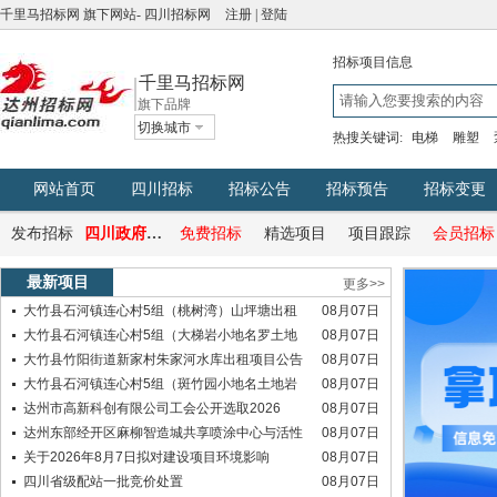
千里马招标网
旗下网站-
四川招标网
注册
|
登陆
招标项目信息
千里马招标网
旗下品牌
切换城市
热搜关键词:
电梯
雕塑
网站首页
四川招标
招标公告
招标预告
招标变更
发布招标
四川政府采购网
免费招标
精选项目
项目跟踪
会员招标
最新项目
更多>>
大竹县石河镇连心村5组（桃树湾）山坪塘出租
08月07日
大竹县石河镇连心村5组（大梯岩小地名罗土地
08月07日
大竹县竹阳街道新家村朱家河水库出租项目公告
08月07日
大竹县石河镇连心村5组（斑竹园小地名土地岩
08月07日
达州市高新科创有限公司工会公开选取2026
08月07日
达州东部经开区麻柳智造城共享喷涂中心与活性
08月07日
关于2026年8月7日拟对建设项目环境影响
08月07日
四川省级配站一批竞价处置
08月07日