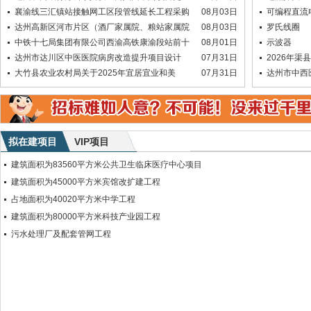
襄渝线三汇镇站接触网工区段管线延长工程采购
08月03日
可编程直流
达州高新区河市片区（酒厂家属院、粮站家属院
08月03日
罗氏线圈
中铁十七局集团有限公司西渝高铁康渝段站前十
08月01日
示波器
达州市达川区中医医院病房改造提升项目设计
07月31日
2026年
大竹县农业农村局关于2025年宜居宜业和美
07月31日
达州市中西
拟在建项目
VIP项目
建筑面积为83560平方米公共卫生临床医疗中心项目
建筑面积为45000平方米宾馆改扩建工程
占地面积为40020平方米中学工程
建筑面积为80000平方米科技产业园工程
污水处理厂及配套管网工程