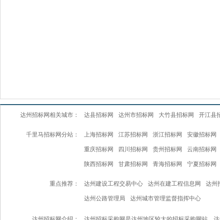
达州招标网相关城市：
达县招标网
达州市招标网
大竹县招标网
开江县
千里马招标网分站：
上海招标网
江苏招标网
浙江招标网
安徽招标网
重庆招标网
四川招标网
贵州招标网
云南招标网
陕西招标网
甘肃招标网
青海招标网
宁夏招标网
重点推荐：
达州建设工程交易中心
达州在建工程信息网
达州
达州公路管理局
达州城市管理监督指挥中心
达州招标网介绍：
达州招标采购网是达州地区较大的招标采购网站，达