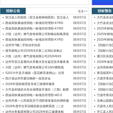
招标公告
招标预告
更多>>
宣汉县人民医院（宣汉县精神病医院）宣汉县人
08月07日
大竹县农业
西渝高铁康渝段弱电一标项目经理部-KYRD
08月07日
大竹县农业
西渝高铁康渝段弱电一标项目经理部-KYRD
08月07日
2025年耕
川投（达州）燃气发电有限公司制氢站制氢系统
08月07日
2025年耕
西渝高铁康渝段弱电一标项目经理部-KYRD
08月07日
2025年耕
达州市7辆二手机动车拍卖
08月07日
【招标计划
渡市煤电公司2026年8月第二次询比采购公
08月07日
【招标计划
川投（达州）燃气发电有限公司2026年#3
08月07日
通川区高层
达州市宣汉县堰沟水库蓄水安全鉴定技术服务项
08月07日
2026年食
川投（达州）燃气发电有限公司10kV燃取线
08月07日
达州高铁南
S202大竹县天城镇（莲花桥至老鸦山）过境
08月07日
青花镇茶叶
四川省达州市废旧钢材一批竞价会
08月07日
万源市青花
2026年现状梳理及等保三级测评服务
08月07日
【招标计划
大竹县村镇饮水安全保障提升项目（三期）勘察
08月07日
【招标计划
西渝高铁康渝段弱电一标项目经理部-WZ-0
08月07日
万源市青花
达州市第一人民医院关于消防维保项目的调研邀
08月07日
五峰山国家
2026年度学生军训模拟射击报靶系统（二次
08月07日
万源市人民
达州水务集团有限公司2026年职工健康体检
08月07日
开江县人民