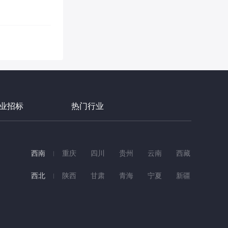
业招标
热门行业
西南
重庆
四川
贵州
云南
西藏
西北
陕西
甘肃
青海
宁夏
新疆