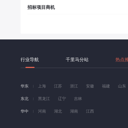
招标项目商机
行业导航
千里马分站
热点
华东
上海
江苏
浙江
安徽
福建
山东
东北
黑龙江
辽宁
吉林
华中
河南
湖北
湖南
江西