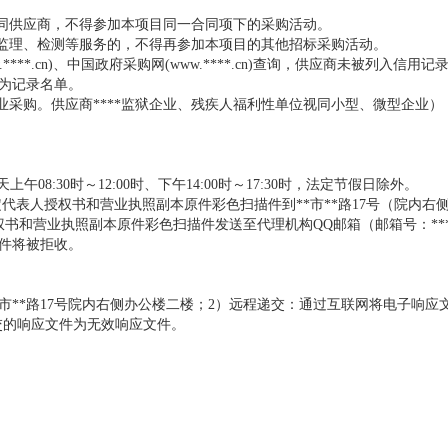
不同供应商，不得参加本项目同一合同项下的采购活动。
、监理、检测等服务的，不得再参加本项目的其他招标采购活动。
***.cn)、中国政府采购网(www.****.cn)查询，供应商未被列入信用
为记录名单。
业采购。供应商****监狱企业、残疾人福利性单位视同小型、微型企业）
，每天上午08:30时～12:00时、下午14:00时～17:30时，法定节假日除外。
定代表人授权书和营业执照副本原件彩色扫描件到**市**路17号（院内右
和营业执照副本原件彩色扫描件发送至代理机构QQ邮箱（邮箱号：****@
件将被拒收。
*市**路17号院内右侧办公楼二楼；2）远程递交：通过互联网将电子响应
成递交的响应文件为无效响应文件。