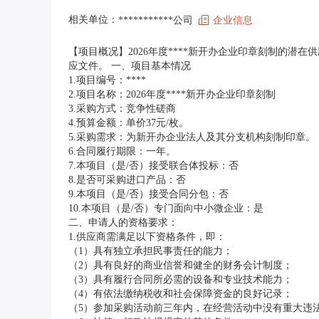
相关单位：
***********公司
企业信息
【项目概况】2026年度****新开办企业印章刻制的潜在供应
应文件。 一、项目基本情况
1.项目编号：****
2.项目名称：2026年度****新开办企业印章刻制
3.采购方式：竞争性磋商
4.预算金额：单价37元/枚。
5.采购需求：为新开办企业法人及其分支机构刻制印章
6.合同履行期限：一年。
7.本项目（是/否）接受联合体投标：否
8.是否可采购进口产品：否
9.本项目（是/否）接受合同分包：否
10.本项目（是/否）专门面向中小微企业：是
二、申请人的资格要求：
1.供应商需满足以下资格条件，即：
（1）具有独立承担民事责任的能力；
（2）具有良好的商业信誉和健全的财务会计制度；
（3）具有履行合同所必需的设备和专业技术能力；
（4）有依法缴纳税收和社会保障资金的良好记录；
（5）参加采购活动前三年内，在经营活动中没有重大违