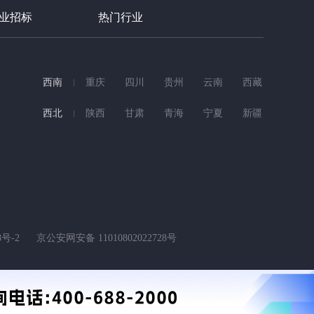
业招标
热门行业
西南
重庆
四川
贵州
云南
西藏
西北
陕西
甘肃
青海
宁夏
新疆
8号-2
京公安网安备 11010802022728号
00