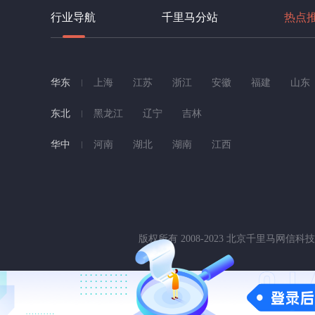
行业导航
千里马分站
热点
华东
上海
江苏
浙江
安徽
福建
山东
东北
黑龙江
辽宁
吉林
华中
河南
湖北
湖南
江西
版权所有 2008-2023 北京千里马网信
地址