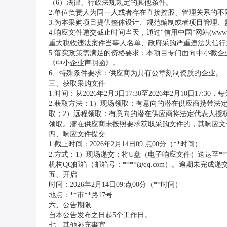
（6）法律、行政法规规定的其他条件。
2.单位负责人为同一人或者存在直接控股、管理关系的
3.为本采购项目提供整体设计、规范编制或者项目管理
4.响应文件递交截止时间当天，通过“信用中国”网站(www.*
重大税收违法案件当事人名单、政府采购严重违法失信行
5.落实政策需满足的资格要求：本项目专门面向中小微企
《中小企业声明函》。
6、特殊条件要求：供应商为具有公章刻制资质的企业。
三、获取采购文件
1.时间：从2026年2月3日17:30至2026年2月10日17:30
2.获取方法：1）现场领取：有意向的潜在供应商携带法
取；2）远程领取：有意向的潜在供应商将法定代表人授权书
领取。潜在供应商未按照要求获取采购文件的，其响应文
四、响应文件提交
1.截止时间：2026年2月14日09:点00分（**时间）
2.方式：1）现场递交：将U盘（电子响应文件）送达至*
机构QQ邮箱（邮箱号：****@qq.com）。逾期未完
五、开启
时间：2026年2月14日09:点00分（**时间）
地点：**市**路17号
六、公告期限
自本公告发布之日起5个工作日。
七、其他补充事宜