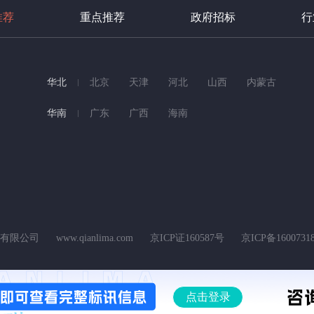
推荐
重点推荐
政府招标
行
华北
北京
天津
河北
山西
内蒙古
华南
广东
广西
海南
科技有限公司
www.qianlima.com
京ICP证160587号
京ICP备1600731
：北京市海淀区上地东路1号院1号楼8层A801-5
客服电话：400-688-20
点击登录