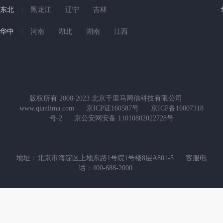
东北
黑龙江
辽宁
吉林
华中
河南
湖北
湖南
江西
版权所有 2008-2023 北京千里马网信科技有限公司
www.qianlima.com
京ICP证160587号
京ICP备16007318
号-2
京公安网安备 11010802022728号
地址：北京市海淀区上地东路1号院1号楼8层A801-5
客服电
话：400-688-2000