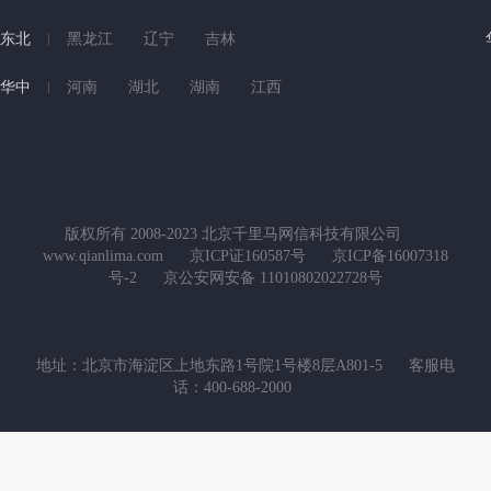
东北
黑龙江
辽宁
吉林
华中
河南
湖北
湖南
江西
版权所有 2008-2023 北京千里马网信科技有限公司
www.qianlima.com
京ICP证160587号
京ICP备16007318
号-2
京公安网安备 11010802022728号
地址：北京市海淀区上地东路1号院1号楼8层A801-5
客服电
话：400-688-2000