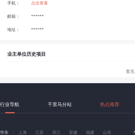
手机：
点击查看
邮箱：
******
地址：
******
业主单位历史项目
暂无
行业导航
千里马分站
热点推荐
华东
上海
江苏
浙江
安徽
福建
山东