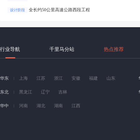
全长约50公里高速公路西段工程
设计阶段
行业导航
千里马分站
热点推荐
华东
上海
江苏
浙江
安徽
福建
山东
东北
黑龙江
辽宁
吉林
华中
河南
湖北
湖南
江西