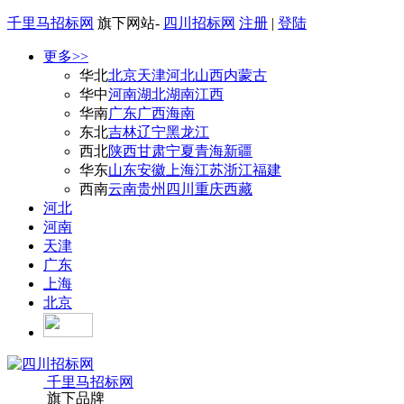
千里马招标网
旗下网站-
四川招标网
注册
|
登陆
更多>>
华北
北京
天津
河北
山西
内蒙古
华中
河南
湖北
湖南
江西
华南
广东
广西
海南
东北
吉林
辽宁
黑龙江
西北
陕西
甘肃
宁夏
青海
新疆
华东
山东
安徽
上海
江苏
浙江
福建
西南
云南
贵州
四川
重庆
西藏
河北
河南
天津
广东
上海
北京
千里马招标网
旗下品牌