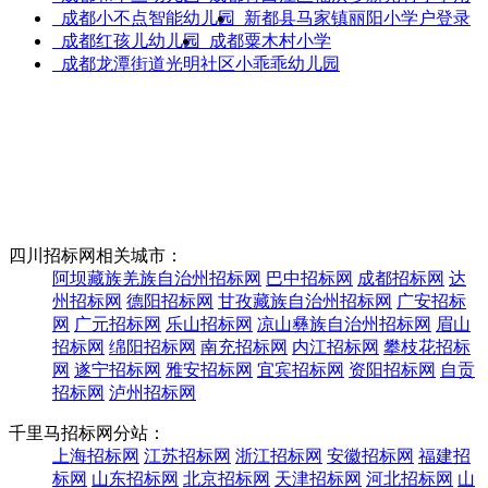
成都小不点智能幼儿园
新都县马家镇丽阳小学
户登录
成都红孩儿幼儿园
成都粟木村小学
成都龙潭街道光明社区小乖乖幼儿园
四川招标网相关城市：
阿坝藏族羌族自治州招标网
巴中招标网
成都招标网
达
州招标网
德阳招标网
甘孜藏族自治州招标网
广安招标
网
广元招标网
乐山招标网
凉山彝族自治州招标网
眉山
招标网
绵阳招标网
南充招标网
内江招标网
攀枝花招标
网
遂宁招标网
雅安招标网
宜宾招标网
资阳招标网
自贡
招标网
泸州招标网
千里马招标网分站：
上海招标网
江苏招标网
浙江招标网
安徽招标网
福建招
标网
山东招标网
北京招标网
天津招标网
河北招标网
山