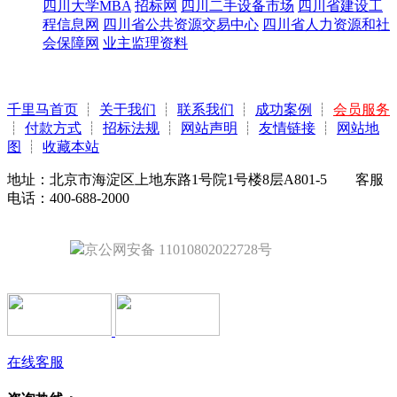
四川大学MBA
招标网
四川二手设备市场
四川省建设工
程信息网
四川省公共资源交易中心
四川省人力资源和社
会保障网
业主监理资料
千里马首页
┊
关于我们
┊
联系我们
┊
成功案例
┊
会员服务
┊
付款方式
┊
招标法规
┊
网站声明
┊
友情链接
┊
网站地
图
┊
收藏本站
地址：北京市海淀区上地东路1号院1号楼8层A801-5 客服
电话：400-688-2000
京公网安备 11010802022728号
在线客服