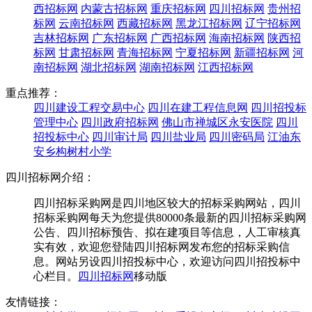
西招标网
内蒙古招标网
重庆招标网
四川招标网
贵州招
标网
云南招标网
西藏招标网
黑龙江招标网
辽宁招标网
吉林招标网
广东招标网
广西招标网
海南招标网
陕西招
标网
甘肃招标网
青海招标网
宁夏招标网
新疆招标网
河
南招标网
湖北招标网
湖南招标网
江西招标网
重点推荐：
四川建设工程交易中心
四川在建工程信息网
四川招投标
管理中心
四川政府招标网
佛山市禅城区永安医院
四川
招投标中心
四川审计局
四川盐业局
四川密码局
江油东
安乡构树村小学
四川招标网介绍：
四川招标采购网是四川地区较大的招标采购网站，四川
招标采购网每天为您提供80000条最新的四川招标采购网
公告、四川招标预告、拟在建项目等信息，人工审核真
实有效，欢迎您登陆四川招标网发布您的招标采购信
息。网站另设四川招投标中心，欢迎访问四川招投标中
心栏目。
四川招标网
移动版
友情链接：