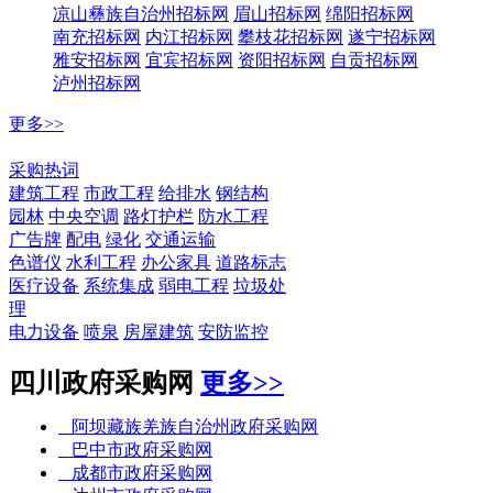
凉山彝族自治州招标网
眉山招标网
绵阳招标网
南充招标网
内江招标网
攀枝花招标网
遂宁招标网
雅安招标网
宜宾招标网
资阳招标网
自贡招标网
泸州招标网
更多>>
招标热词
采购热词
建筑工程
市政工程
给排水
钢结构
园林
中央空调
路灯护栏
防水工程
广告牌
配电
绿化
交通运输
色谱仪
水利工程
办公家具
道路标志
医疗设备
系统集成
弱电工程
垃圾处
理
电力设备
喷泉
房屋建筑
安防监控
四川政府采购网
更多>>
阿坝藏族羌族自治州政府采购网
巴中市政府采购网
成都市政府采购网