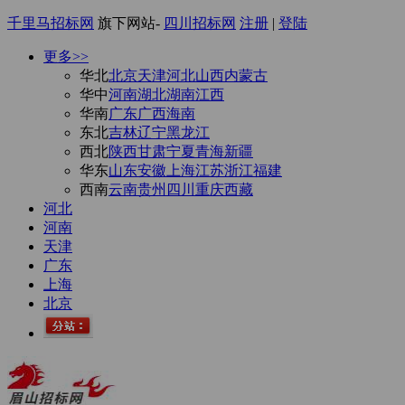
千里马招标网
旗下网站-
四川招标网
注册
|
登陆
更多>>
华北
北京
天津
河北
山西
内蒙古
华中
河南
湖北
湖南
江西
华南
广东
广西
海南
东北
吉林
辽宁
黑龙江
西北
陕西
甘肃
宁夏
青海
新疆
华东
山东
安徽
上海
江苏
浙江
福建
西南
云南
贵州
四川
重庆
西藏
河北
河南
天津
广东
上海
北京