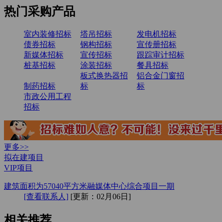
热门采购产品
室内装修招标
塔吊招标
发电机招标
债券招标
钢构招标
宣传册招标
新媒体招标
宣传招标
跟踪审计招标
桩基招标
涂装招标
餐具招标
板式换热器招
铝合金门窗招
制药招标
标
标
市政公用工程
招标
更多>>
拟在建项目
VIP项目
建筑面积为57040平方米融媒体中心综合项目一期
[查看联系人]
[更新：02月06日]
相关推荐