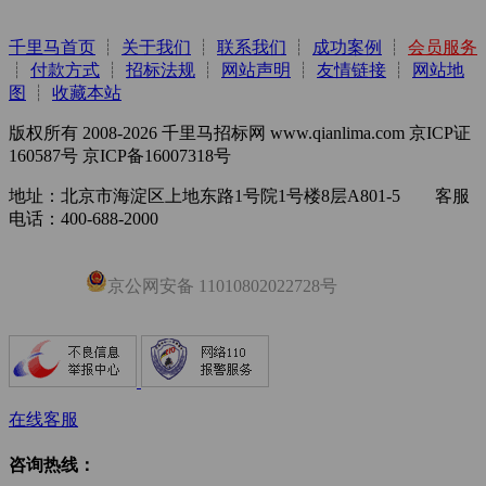
千里马首页
┊
关于我们
┊
联系我们
┊
成功案例
┊
会员服务
┊
付款方式
┊
招标法规
┊
网站声明
┊
友情链接
┊
网站地
图
┊
收藏本站
版权所有 2008-2026 千里马招标网 www.qianlima.com 京ICP证
160587号 京ICP备16007318号
地址：北京市海淀区上地东路1号院1号楼8层A801-5 客服
电话：400-688-2000
京公网安备 11010802022728号
在线客服
咨询热线：