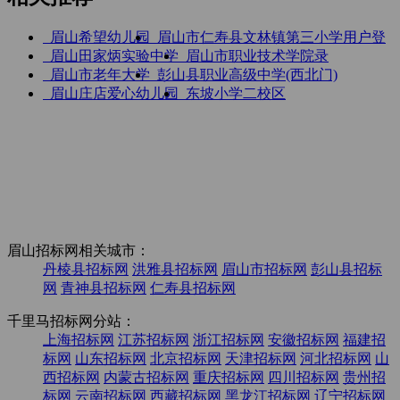
眉山希望幼儿园
眉山市仁寿县文林镇第三小学
用户登
眉山田家炳实验中学
眉山市职业技术学院
录
眉山市老年大学
彭山县职业高级中学(西北门)
眉山庄店爱心幼儿园
东坡小学二校区
眉山招标网相关城市：
丹棱县招标网
洪雅县招标网
眉山市招标网
彭山县招标
网
青神县招标网
仁寿县招标网
千里马招标网分站：
上海招标网
江苏招标网
浙江招标网
安徽招标网
福建招
标网
山东招标网
北京招标网
天津招标网
河北招标网
山
西招标网
内蒙古招标网
重庆招标网
四川招标网
贵州招
标网
云南招标网
西藏招标网
黑龙江招标网
辽宁招标网