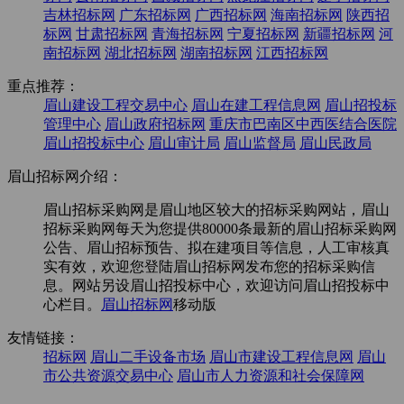
吉林招标网
广东招标网
广西招标网
海南招标网
陕西招
标网
甘肃招标网
青海招标网
宁夏招标网
新疆招标网
河
南招标网
湖北招标网
湖南招标网
江西招标网
重点推荐：
眉山建设工程交易中心
眉山在建工程信息网
眉山招投标
管理中心
眉山政府招标网
重庆市巴南区中西医结合医院
眉山招投标中心
眉山审计局
眉山监督局
眉山民政局
眉山招标网介绍：
眉山招标采购网是眉山地区较大的招标采购网站，眉山
招标采购网每天为您提供80000条最新的眉山招标采购网
公告、眉山招标预告、拟在建项目等信息，人工审核真
实有效，欢迎您登陆眉山招标网发布您的招标采购信
息。网站另设眉山招投标中心，欢迎访问眉山招投标中
心栏目。
眉山招标网
移动版
友情链接：
招标网
眉山二手设备市场
眉山市建设工程信息网
眉山
市公共资源交易中心
眉山市人力资源和社会保障网